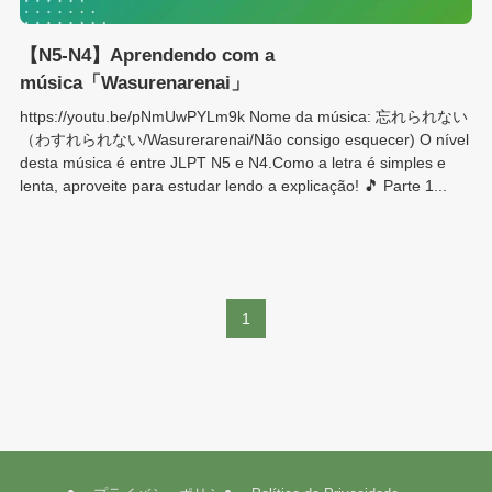
【N5-N4】Aprendendo com a
música「Wasurenarenai」
https://youtu.be/pNmUwPYLm9k Nome da música: 忘れられない
（わすれられない/Wasurerarenai/Não consigo esquecer) O nível
desta música é entre JLPT N5 e N4.Como a letra é simples e
lenta, aproveite para estudar lendo a explicação! 🎵 Parte 1...
1