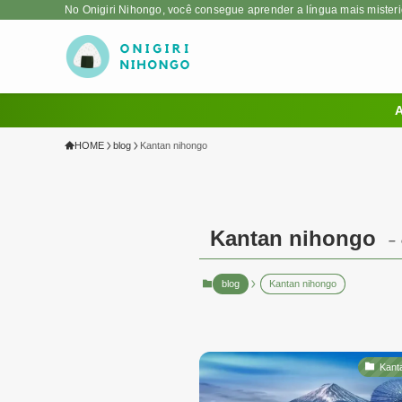
No Onigiri Nihongo, você consegue aprender a língua mais mister
A
HOME
blog
Kantan nihongo
Kantan nihongo
–
blog
Kantan nihongo
Kant