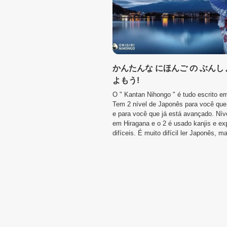
かんたんな にほんご の ぶんし
よもう!
O " Kantan Nihongo " é tudo escrito e
Tem 2 nível de Japonês para você qu
e para você que já está avançado. Níve
em Hiragana e o 2 é usado kanjis e e
difíceis. É muito difícil ler Japonês, mas