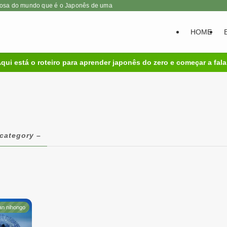
iosa do mundo que é o Japonês de uma forma leve e sem estresse.
HOME
qui está o roteiro para aprender japonês do zero e começar a fala
 category –
an nihongo