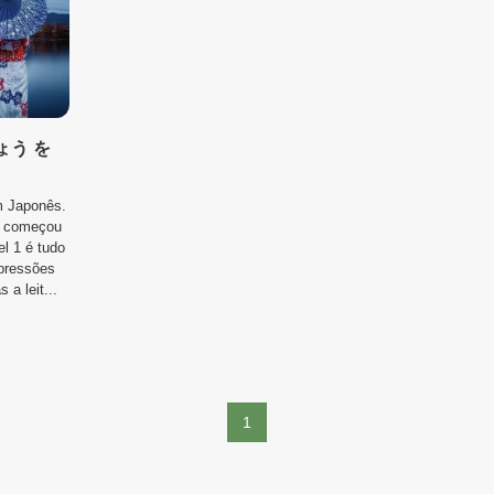
ょう を
m Japonês.
e começou
l 1 é tudo
xpressões
 a leit...
1