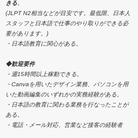
きる
。
(JLPT N2相当などが目安です。最低限、日本人
スタッフと日本語で仕事のやり取りができる必
要があります。)
・日本語教育に関心がある。
◆歓迎要件
・週15時間以上稼動できる。
・Canvaを用いたデザイン業務、パソコンを用
いた動画編集のいずれかの実務経験がある。
・日本語の教育に関わる業務を行なったことが
ある。
・電話・メール対応、営業など接客の経験者