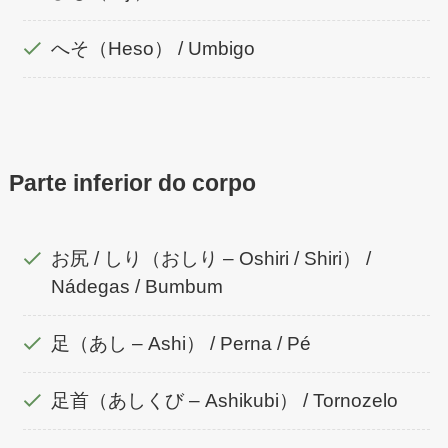
へそ（Heso） / Umbigo
Parte inferior do corpo
お尻 / しり（おしり – Oshiri / Shiri） /
Nádegas / Bumbum
足（あし – Ashi） / Perna / Pé
足首（あしくび – Ashikubi） / Tornozelo