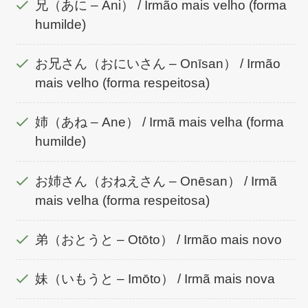
兄（あに – Ani） / Irmão mais velho (forma
humilde)
お兄さん（おにいさん – Onīsan） / Irmão
mais velho (forma respeitosa)
姉（あね – Ane） / Irmã mais velha (forma
humilde)
お姉さん（おねえさん – Onēsan） / Irmã
mais velha (forma respeitosa)
弟（おとうと – Otōto） / Irmão mais novo
妹（いもうと – Imōto） / Irmã mais nova