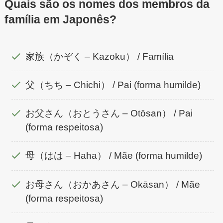
Quais são os nomes dos membros da
família em Japonês?
家族（かぞく – Kazoku） / Família
父（ちち – Chichi） / Pai (forma humilde)
お父さん（おとうさん – Otōsan） / Pai
(forma respeitosa)
母（はは – Haha） / Mãe (forma humilde)
お母さん（おかあさん – Okāsan） / Mãe
(forma respeitosa)