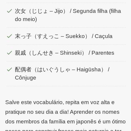
次女（じじょ – Jijo） / Segunda filha (filha
do meio)
末っ子（すえっこ – Suekko） / Caçula
親戚（しんせき – Shinseki） / Parentes
配偶者（はいぐうしゃ – Haigūsha） /
Cônjuge
Salve este vocabulário, repita em voz alta e
pratique no seu dia a dia! Aprender os nomes
dos membros da família em japonês é um ótimo