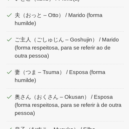
夫（おっと – Otto） / Marido (forma
humilde)
ご主人（ごしゅじん – Goshujin） / Marido
(forma respeitosa, para se referir ao de
outra pessoa)
妻（つま – Tsuma） / Esposa (forma
humilde)
奥さん（おくさん – Okusan） / Esposa
(forma respeitosa, para se referir à de outra
pessoa)